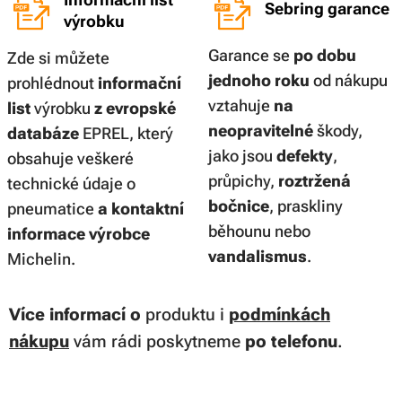
Sebring garance
výrobku
Garance se
po dobu
Zde si můžete
jednoho roku
od nákupu
prohlédnout
informační
vztahuje
na
list
výrobku
z evropské
neopravitelné
škody,
databáze
EPREL, který
jako jsou
defekty
,
obsahuje veškeré
průpichy,
roztržená
technické údaje o
bočnice
, praskliny
pneumatice
a kontaktní
běhounu nebo
informace výrobce
vandalismus
.
Michelin.
Více informací
o
produktu i
podmínkách
nákupu
vám rádi poskytneme
po telefonu
.