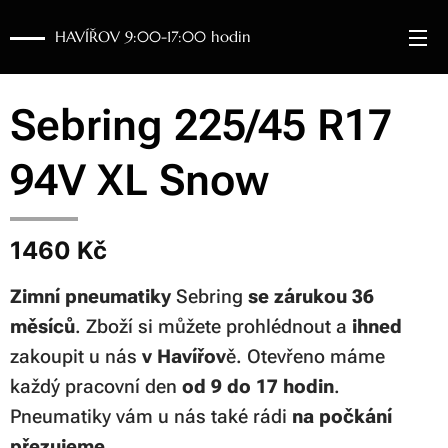
HAVÍŘOV 9:00-17:00 hodin
Sebring 225/45 R17
94V XL Snow
1460 Kč
Zimní pneumatiky
Sebring
se zárukou 36
měsíců
. Zboží si můžete prohlédnout a
ihned
zakoupit u nás
v Havířov
ě. Otevřeno máme
každý pracovní den
od 9 do 17 hodin
.
Pneumatiky vám u nás také rádi
na počkání
přezujeme
.