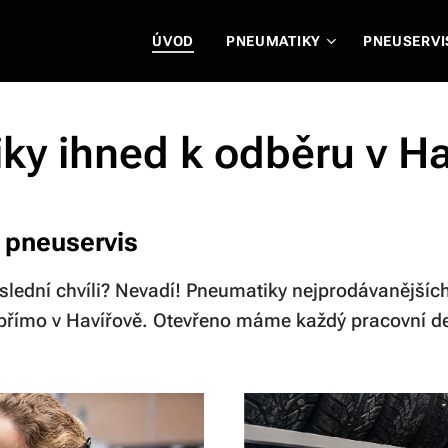
ÚVOD
PNEUMATIKY
PNEUSERVI
ky ihned k odběru v Ha
 pneuservis
slední chvíli? Nevadí! Pneumatiky nejprodávanějš
 přímo v Havířově. Otevřeno máme každý pracovní d