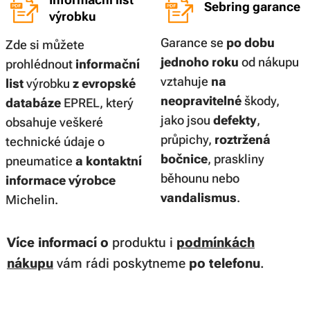
Sebring garance
výrobku
Garance se
po dobu
Zde si můžete
jednoho roku
od nákupu
prohlédnout
informační
vztahuje
na
list
výrobku
z evropské
neopravitelné
škody,
databáze
EPREL, který
jako jsou
defekty
,
obsahuje veškeré
průpichy,
roztržená
technické údaje o
bočnice
, praskliny
pneumatice
a kontaktní
běhounu nebo
informace výrobce
vandalismus
.
Michelin.
Více informací
o
produktu i
podmínkách
nákupu
vám rádi poskytneme
po telefonu
.