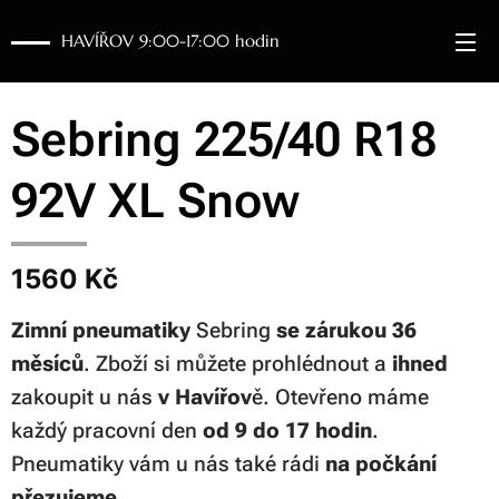
HAVÍŘOV 9:00-17:00 hodin
Sebring 225/40 R18
92V XL Snow
1560 Kč
Zimní pneumatiky
Sebring
se zárukou 36
měsíců
. Zboží si můžete prohlédnout a
ihned
zakoupit u nás
v Havířov
ě. Otevřeno máme
každý pracovní den
od 9 do 17 hodin
.
Pneumatiky vám u nás také rádi
na počkání
přezujeme
.