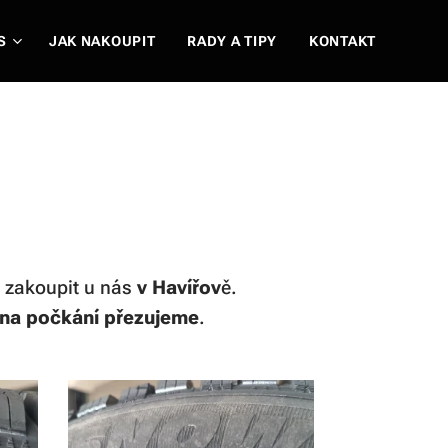
S
JAK NAKOUPIT
RADY A TIPY
KONTAKT
zakoupit u nás
v Havířov
ě.
na počkání přezujeme
.