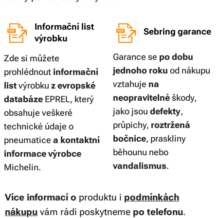
Informační list
Sebring garance
výrobku
Garance se
po dobu
Zde si můžete
jednoho roku
od nákupu
prohlédnout
informační
vztahuje
na
list
výrobku
z evropské
neopravitelné
škody,
databáze
EPREL, který
jako jsou
defekty
,
obsahuje veškeré
průpichy,
roztržená
technické údaje o
bočnice
, praskliny
pneumatice
a kontaktní
běhounu nebo
informace výrobce
vandalismus
.
Michelin.
Více informací
o
produktu i
podmínkách
nákupu
vám rádi poskytneme
po telefonu
.