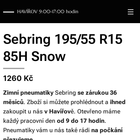
HAVÍŘOV 9:00-17:00 hodin
Sebring 195/55 R15
85H Snow
1260 Kč
Zimní pneumatiky
Sebring
se zárukou 36
měsíců
. Zboží si můžete prohlédnout a
ihned
zakoupit u nás
v Havířov
ě. Otevřeno máme
každý pracovní den
od 9 do 17 hodin
.
Pneumatiky vám u nás také rádi
na počkání
přezujeme
.